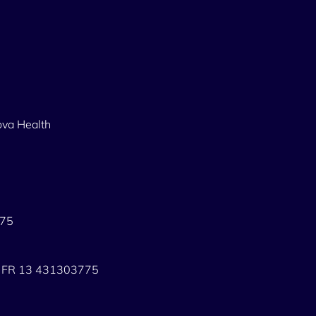
ova Health
775
re FR 13 431303775